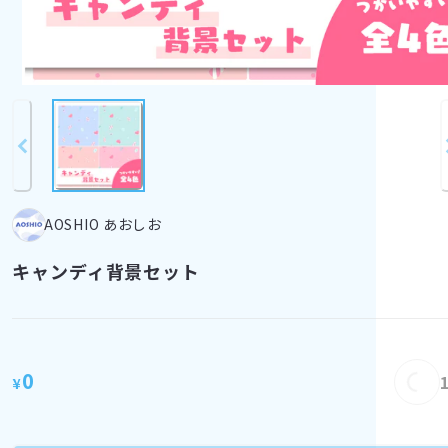
AOSHIO あおしお
キャンディ背景セット
0
¥
Load