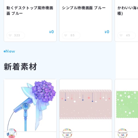
動くデスクトップ風待機画
シンプル待機画面 ブルー
かわいい海
面 ブルー
種)
0
0
¥
¥
323
85
45
New
新着素材