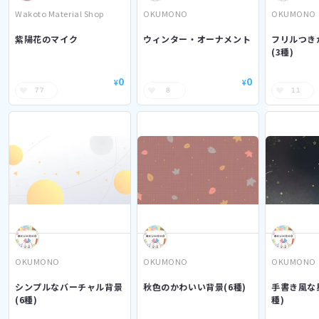
Wakoto Material Shop
OKUMONO
OKUMONO
紫陽花のマイク
ウィンター・オーナメント
フリルつき
(3種)
0
0
¥
¥
77
8
11
OKUMONO
OKUMONO
OKUMONO
シンプルなバーチャル背景
秋色のかわいい背景(6種)
手書き風な
(6種)
種)