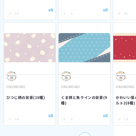
0
0
¥
¥
12
4
41
OKUMONO
OKUMONO
OKUMONO
ひつじ柄の背景(10種)
くま柄と魚ラインの背景(9
かわいい星
種)
ルト2(8種)
0
0
¥
¥
16
5
13