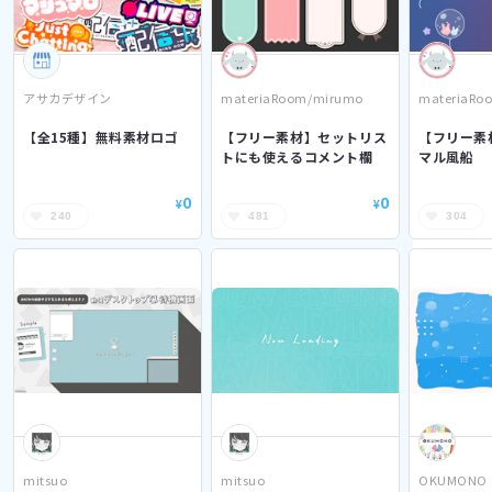
アサカデザイン
materiaRoom/mirumo
materiaRo
【全15種】無料素材ロゴ
【フリー素材】セットリス
【フリー素
トにも使えるコメント欄
マル風船
0
0
¥
¥
240
481
304
mitsuo
mitsuo
OKUMONO