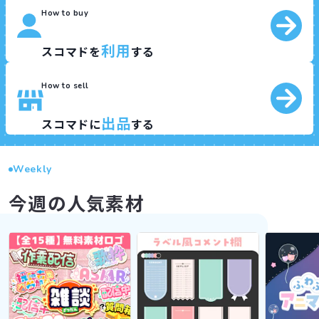
How to buy
利用
スコマドを
する
How to sell
出品
スコマドに
する
Weekly
今週の人気素材