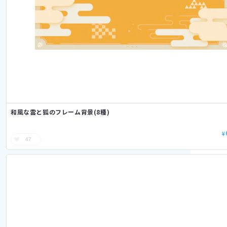
和風な雲と狐のフレーム背景(8種)
¥
47