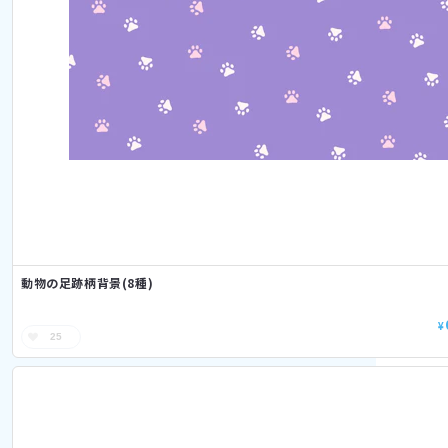
動物の足跡柄背景(8種)
¥
25