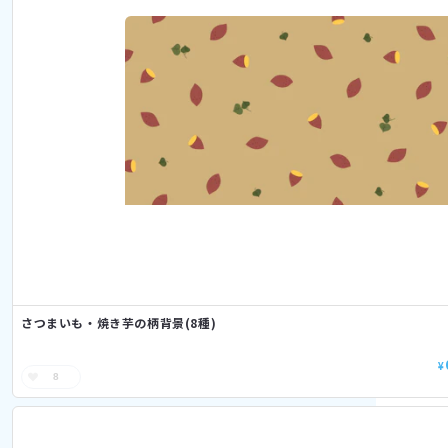
さつまいも・焼き芋の柄背景(8種)
¥
8