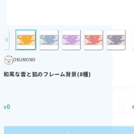
OKUMONO
和風な雲と狐のフレーム背景(8種)
Load
0
¥
Loading...