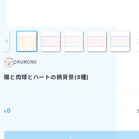
OKUMONO
猫と肉球とハートの柄背景(8種)
0
Load
¥
Loading...