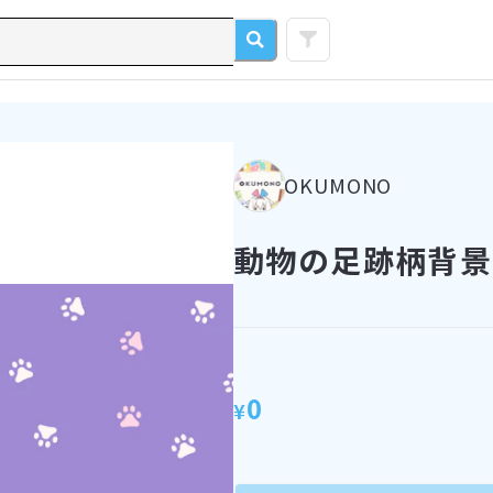
OKUMONO
動物の足跡柄背景(
0
¥