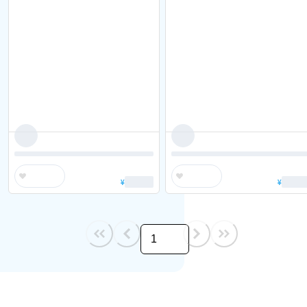
¥
¥
/
1