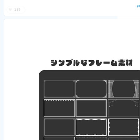
¥
135