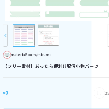
materiaRoom/mirumo
【フリー素材】あったら便利⁉配信小物パーツ
Loadin
0
2
¥
Loading...