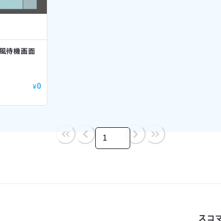
風待機画面
0
¥
/
1
スコ