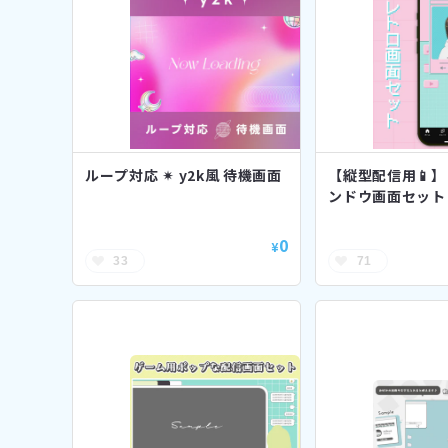
ループ対応 ✴︎ y2k風 待機画面
【縦型配信用📱
ンドウ画面セット
0
¥
33
71