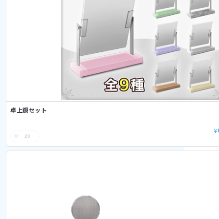
卓上鏡セット
¥
20