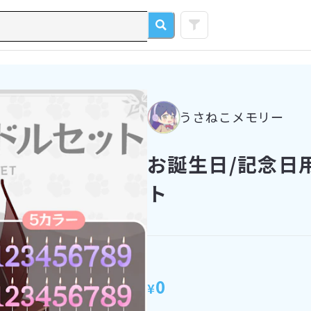
うさねこメモリー
お誕生日/記念日
ト
0
¥