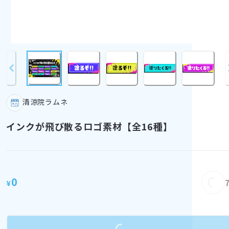
清涼院ラムネ
インクが飛び散るロゴ素材【全16種】
0
¥
Loadin