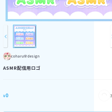
coharu🌸design
ASMR配信用ロゴ
Loading...
0
¥