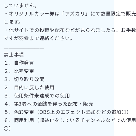
していません。
・オリジナルカラー券は「アズカリ」にて数量限定で販
します。
・他サイトでの投稿や配布などが見られましたら、お手
ですが羽零まで連絡ください。
＿＿＿＿＿＿＿＿
禁止事項
１．自作発言
２．比率変更
３．切り取り改変
２．目的に反した使用
３．使用条件未達成での使用
４．第3者への金銭を伴った配布・販売
５．色彩変更（OBS上のエフェクト追加などの追加〇）
６．商用利用（収益化をしているチャンネルなどでの使
〇）