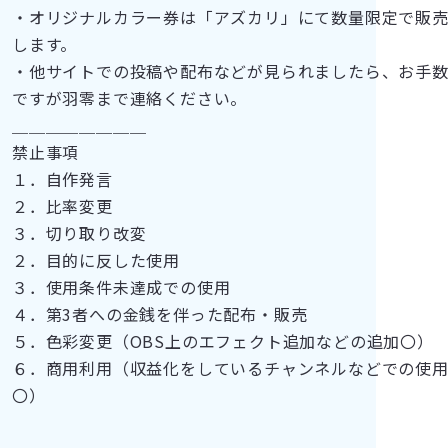
・オリジナルカラー券は「アズカリ」にて数量限定で販
します。
・他サイトでの投稿や配布などが見られましたら、お手
ですが羽零まで連絡ください。
＿＿＿＿＿＿＿＿
禁止事項
１．自作発言
２．比率変更
３．切り取り改変
２．目的に反した使用
３．使用条件未達成での使用
４．第3者への金銭を伴った配布・販売
５．色彩変更（OBS上のエフェクト追加などの追加〇）
６．商用利用（収益化をしているチャンネルなどでの使
〇）