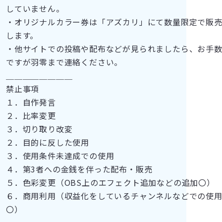
していません。
・オリジナルカラー券は「アズカリ」にて数量限定で販
します。
・他サイトでの投稿や配布などが見られましたら、お手
ですが羽零まで連絡ください。
＿＿＿＿＿＿＿＿
禁止事項
１．自作発言
２．比率変更
３．切り取り改変
２．目的に反した使用
３．使用条件未達成での使用
４．第3者への金銭を伴った配布・販売
５．色彩変更（OBS上のエフェクト追加などの追加〇）
６．商用利用（収益化をしているチャンネルなどでの使
〇）