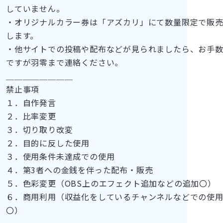
していません。
・オリジナルカラー券は「アズカリ」にて数量限定で販
します。
・他サイトでの投稿や配布などが見られましたら、お手
ですが羽零まで連絡ください。
＿＿＿＿＿＿＿＿
禁止事項
１．自作発言
２．比率変更
３．切り取り改変
２．目的に反した使用
３．使用条件未達成での使用
４．第3者への金銭を伴った配布・販売
５．色彩変更（OBS上のエフェクト追加などの追加〇）
６．商用利用（収益化をしているチャンネルなどでの使
〇）