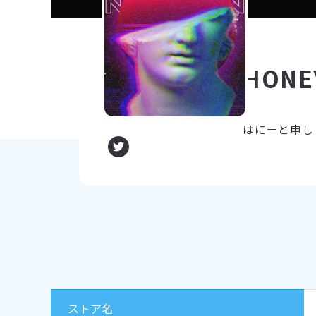
HONE
はにーと申しま
ストア名