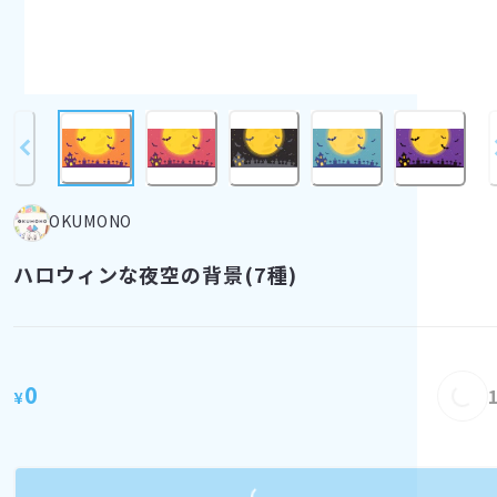
OKUMONO
ハロウィンな夜空の背景(7種)
Load
0
¥
Loading...