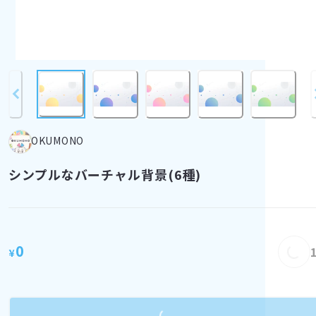
OKUMONO
シンプルなバーチャル背景(6種)
Loadi
0
¥
Loading...