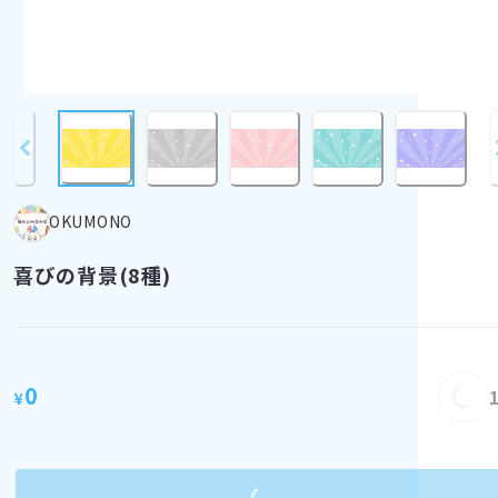
OKUMONO
喜びの背景(8種)
Load
0
¥
Loading...