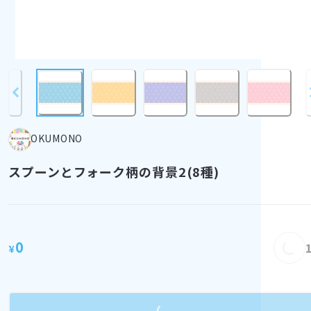
OKUMONO
スプーンとフォーク柄の背景2(8種)
Load
0
¥
Loading...