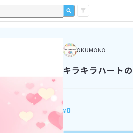
OKUMONO
キラキラハートの背
0
¥