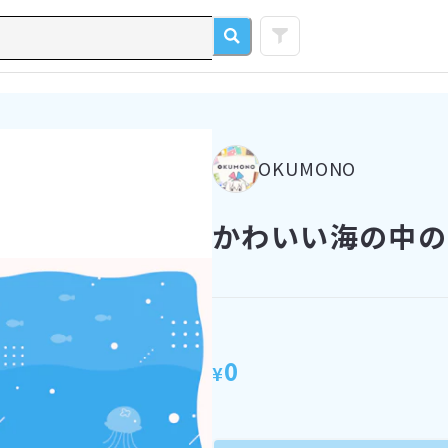
OKUMONO
かわいい海の中の背
0
¥
L