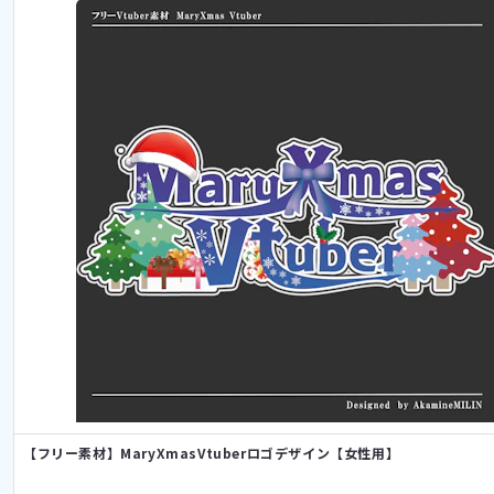
【フリー素材】MaryXmasVtuberロゴデザイン【女性用】